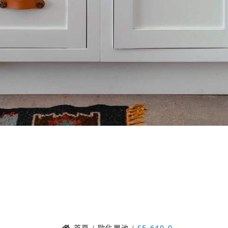
首頁
歐化單池
SE-640-0