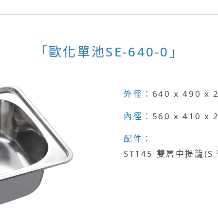
「歐化單池SE-640-0」
外徑：
640 x 490 x
內徑：
560 x 410 x
配件：
ST145 雙層中提籠(